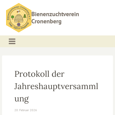
Zum
Inhalt
Bienenzuchtverein
springen
Cronenberg
Protokoll der
Jahreshauptversamml
ung
20. Februar 2026