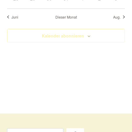
Veranstaltungen
Veranstaltungen
Veranstaltungen
Veranstaltungen
Veranstaltungen
Veranstaltungen
Veranst
Juni
Dieser Monat
Aug.
Kalender abonnieren
Suchen